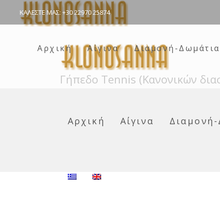
ΚΑΛΕΣΤΕ ΜΑΣ: +30 22970 25874
Αρχική
Αίγινα
Διαμονή-Δωμάτια
Γήπεδο Tennis (Κανονικών δια
Αρχική
Αίγινα
Διαμονή-