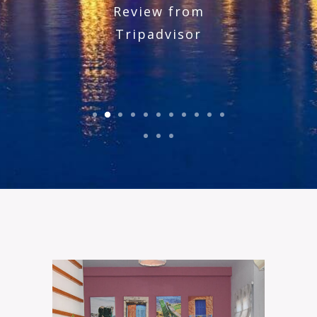
Review from
Review 
Tripadvisor
Tripadv