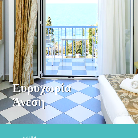
Ευχάριστη
Διαμονή
ΆΦΙΞΗ