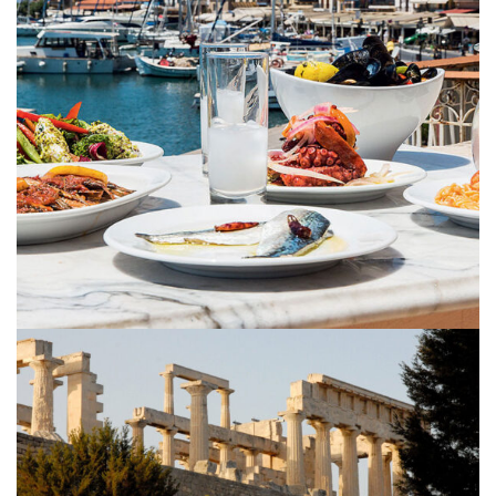
Food
Aegina
History
Aegina